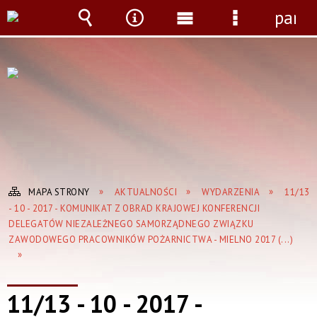
panel
Wyszukiwarka
Narzędzia
Menu
Menu
główne
szczegółow
MAPA STRONY
AKTUALNOŚCI
WYDARZENIA
11/13
- 10 - 2017 - KOMUNIKAT Z OBRAD KRAJOWEJ KONFERENCJI
DELEGATÓW NIEZALEŻNEGO SAMORZĄDNEGO ZWIĄZKU
ZAWODOWEGO PRACOWNIKÓW POŻARNICTWA - MIELNO 2017 (...)
11/13 - 10 - 2017 -