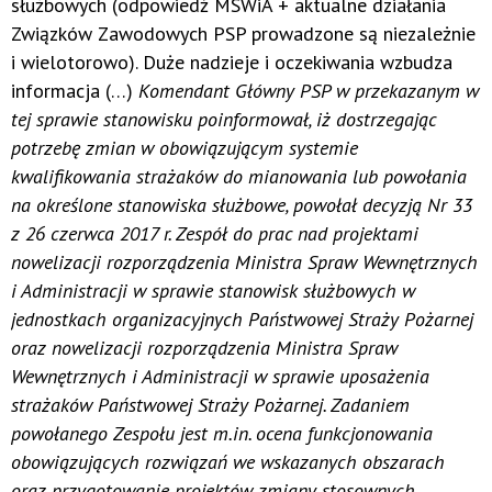
służbowych (odpowiedź MSWiA + aktualne działania
Związków Zawodowych PSP prowadzone są niezależnie
i wielotorowo). Duże nadzieje i oczekiwania wzbudza
informacja (…)
Komendant Główny PSP w przekazanym w
tej sprawie stanowisku poinformował, iż dostrzegając
potrzebę zmian w obowiązującym systemie
kwalifikowania strażaków do mianowania lub powołania
na określone stanowiska służbowe, powołał decyzją Nr 33
z 26 czerwca 2017 r. Zespół do prac nad projektami
nowelizacji rozporządzenia Ministra Spraw Wewnętrznych
i Administracji w sprawie stanowisk służbowych w
jednostkach organizacyjnych Państwowej Straży Pożarnej
oraz nowelizacji rozporządzenia Ministra Spraw
Wewnętrznych i Administracji w sprawie uposażenia
strażaków Państwowej Straży Pożarnej. Zadaniem
powołanego Zespołu jest m.in. ocena funkcjonowania
obowiązujących rozwiązań we wskazanych obszarach
oraz przygotowanie projektów zmiany stosownych