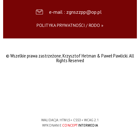
e-mail : zgnszzpp@op.pl
POLITYKA PRYWATNOŚCI / RODO »
© Wszelkie prawa zastrzeżone,
Krzysztof Hetman & Paweł Pawlicki. All
Rights Reserved
WALIDACJA:
HTML5
+
CSS3
+
WCAG 2.1
WYKONANIE
CONCEPT
INTERMEDIA