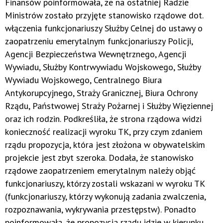
Finansów poinformowała, że na ostatniej Radzie
Ministrów zostało przyjęte stanowisko rządowe dot.
włączenia funkcjonariuszy Służby Celnej do ustawy o
zaopatrzeniu emerytalnym funkcjonariuszy Policji,
Agencji Bezpieczeństwa Wewnętrznego, Agencji
Wywiadu, Służby Kontrwywiadu Wojskowego, Służby
Wywiadu Wojskowego, Centralnego Biura
Antykorupcyjnego, Straży Granicznej, Biura Ochrony
Rządu, Państwowej Straży Pożarnej i Służby Więziennej
oraz ich rodzin. Podkreśliła, że strona rządowa widzi
konieczność realizacji wyroku TK, przy czym zdaniem
rządu propozycja, która jest złożona w obywatelskim
projekcie jest zbyt szeroka. Dodała, że stanowisko
rządowe zaopatrzeniem emerytalnym należy objąć
funkcjonariuszy, którzy zostali wskazani w wyroku TK
(funkcjonariuszy, którzy wykonują zadania zwalczenia,
rozpoznawania, wykrywania przestępstw). Ponadto
poinformowała, że propozycja rządu idzie w kierunku,