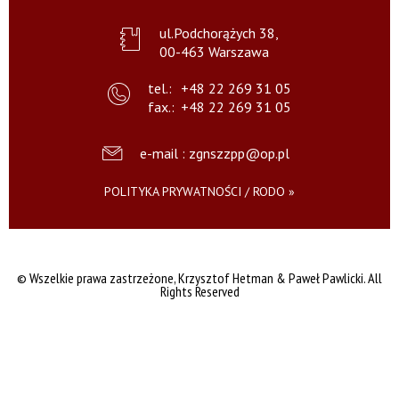
ul.Podchorążych 38,
00-463 Warszawa
tel.:
+48 22 269 31 05
fax.:
+48 22 269 31 05
e-mail : zgnszzpp@op.pl
POLITYKA PRYWATNOŚCI / RODO »
© Wszelkie prawa zastrzeżone,
Krzysztof Hetman & Paweł Pawlicki. All
Rights Reserved