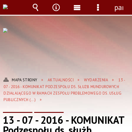
panel
Wyszukiwarka
Narzędzia
Menu
Menu
główne
szczegółow
MAPA STRONY
AKTUALNOŚCI
WYDARZENIA
13 -
07 - 2016 - KOMUNIKAT PODZESPOŁU DS. SŁUŻB MUNDUROWYCH
DZIAŁAJĄCEGO W RAMACH ZESPOŁU PROBLEMOWEGO DS. USŁUG
PUBLICZNYCH (...)
13 - 07 - 2016 - KOMUNIKAT
Podzespołu ds. służb