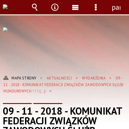
panel
Wyszukiwarka
Narzędzia
Menu
Menu
główne
szczegółow
MAPA STRONY
AKTUALNOŚCI
WYDARZENIA
09 -
11 - 2018 - KOMUNIKAT FEDERACJI ZWIĄZKÓW ZAWODOWYCH SŁUŻB
MUNDUROWYCH ! ! ! (...)
09 - 11 - 2018 - KOMUNIKAT
FEDERACJI ZWIĄZKÓW