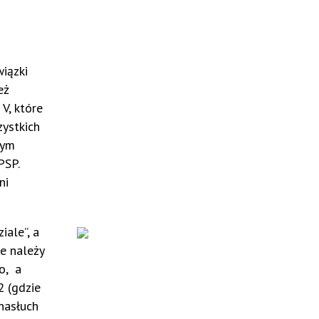
iązki
eż
, które
zystkich
nym
PSP.
ni
ale”, a
e należy
o, a
2 (gdzie
 nasłuch