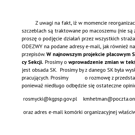
Z uwagi na fakt, iż w momencie reorganizacji 
szczeblach są traktowane po macoszemu (nie są za
proszę o podjęcie działań przez wszystkich straża
ODEZWY na podane adresy e-mail, jak również na
przepisów.
W najnowszym projekcie płacowym S
cy Sekcji.
Prosimy o
wprowadzenie zmian w tekś
jest obsada SK. Prosimy by z danego SK była wys
pracujących. Prosimy o rozmowę z przedstaw
ponieważ niedługo odbędzie się ostateczne opinio
rosmycki@kgpsp.gov.pl kmhetman@poczta.one
oraz adres e-mail komórki organizacyjnej właśc