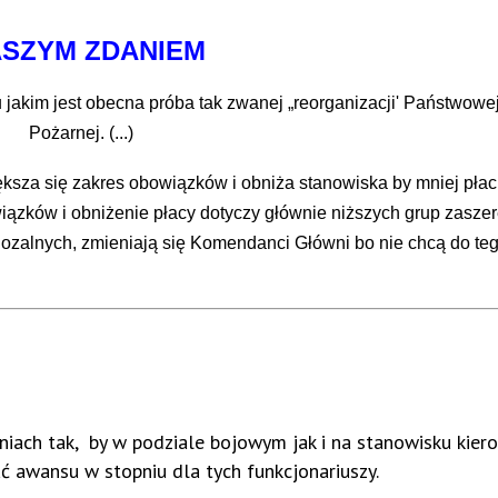
SZYM ZDANIEM
akim jest obecna próba tak zwanej „reorganizacji' Państwowej
Pożarnej. (...)
ększa się zakres obowiązków i obniża stanowiska by mniej płac
zków i obniżenie płacy dotyczy głównie niższych grup zasze
uriozalnych, zmieniają się Komendanci Główni bo nie chcą do te
iach tak, by w podziale bojowym jak i na stanowisku kier
ować awansu w stopniu dla tych funkcjonariuszy.