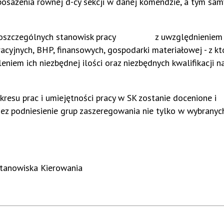
uposażenia równej d-cy sekcji w danej komendzie, a tym sa
ki poszczególnych stanowisk pracy z uwzględnieniem
racyjnych
, BHP, finansowych, gospodarki materiałowej - z kt
iem ich niezbędnej ilości oraz niezbędnych kwalifikacji n
u prac i umiejętności pracy w SK zostanie docenione i
ez podniesienie grup zaszeregowania nie tylko w wybranyc
Kierowania