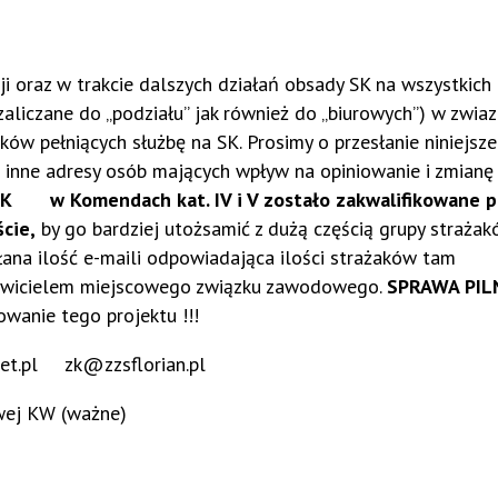
oraz w trakcie dalszych działań obsady SK na wszystkich
liczane do „podziału” jak również do „biurowych”) w zwiaz
ków pełniących służbę na SK. Prosimy o przesłanie niniejsze
 inne adresy osób mających wpływ na opiniowanie i zmianę
K w Komendach kat. IV i V zostało zakwalifikowane p
cie,
by go bardziej utożsamić z dużą częścią grupy strażak
łana ilość e-maili odpowiadająca ilości strażaków tam
icielem miejscowego związku zawodowego.
SPRAWA PIL
wanie tego projektu !!!
t.pl zk@zzsflorian.pl
iwej KW (ważne)