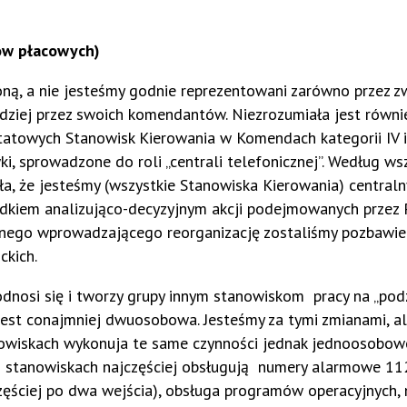
ów płacowych)
ną, a nie jesteśmy godnie reprezentowani zarówno przez zw
rdziej przez swoich komendantów. Niezrozumiała jest równi
ych Stanowisk Kierowania w Komendach kategorii IV i V
, sprowadzone do roli „centrali telefonicznej”. Według ws
a, że jesteśmy (wszystkie Stanowiska Kierowania) central
odkiem analizująco-decyzyjnym akcji podejmowanych przez 
nego wprowadzającego reorganizację zostaliśmy pozbawie
ckich.
i się i tworzy grupy innym stanowiskom pracy na „podzi
jest conajmniej dwuosobowa. Jesteśmy za tymi zmianami, al
anowiskach wykonuja te same czynności jednak jednoosobow
h stanowiskach najczęściej obsługują numery alarmowe 11
jczęściej po dwa wejścia), obsługa programów operacyjnych,