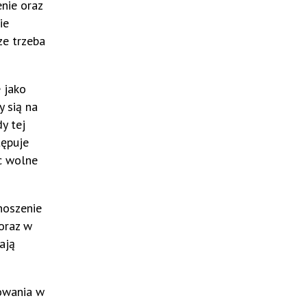
nie oraz
ie
ze trzeba
 jako
y sią na
y tej
tępuje
c wolne
noszenie
oraz w
ają
rowania w