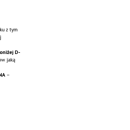
ku z tym
j
oniżej D-
ów jaką
NA
–