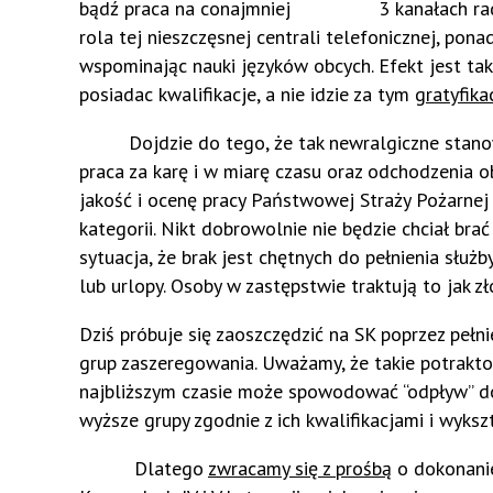
bądź praca na conajmniej 3 kanałach radiowy
rola tej nieszczęsnej centrali telefonicznej, pon
wspominając nauki języków obcych. Efekt jest tak
posiadac kwalifikacje, a nie idzie za tym
gratyfika
Dojdzie do tego, że tak newralgiczne stanowi
praca za karę i w miarę czasu oraz odchodzenia o
jakość i ocenę pracy Państwowej Straży Pożarnej
kategorii. Nikt dobrowolnie nie będzie chciał bra
sytuacja, że brak jest chętnych do pełnieni
lub urlopy. Osoby w zastępstwie traktują to jak zł
Dziś próbuje się zaoszczędzić na SK poprzez pełn
grup zaszeregowania. Uważamy, że takie potrakto
najbliższym czasie może spowodować “odpływ” do
wyższe grupy zgodnie z ich kwalifikacjami i wyksz
Dlatego
zwracamy się z prośbą
o dokonanie