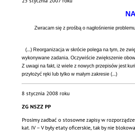
25 stycznia 2007 roku
NA
Zwracam się z prośbą o nagłośnienie problemu j
(...) Reorganizacja w skrócie polega na tym, że zwi
wykonywane zadania. Oczywiście zwiększenie obowią
Z uwagi na fakt, iż wiele z nowych przepisów jest k
przyłożyć ręki lub tylko w małym zakresie (...)
8 stycznia 2008 roku
ZG NSZZ PP
Prosimy zadbać o stosowne zapisy w rozporządzen
kat. IV – V były etaty oficerskie, tak by nie blok