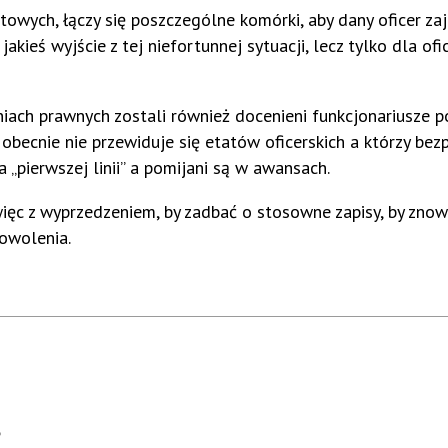
owych, łączy się poszczególne komórki, aby dany oficer z
akieś wyjście z tej niefortunnej sytuacji, lecz tylko dla of
ach prawnych zostali również docenieni funkcjonariusze p
obecnie nie przewiduje się etatów oficerskich a którzy bez
 „pierwszej linii” a pomijani są w awansach.
ięc z wyprzedzeniem, by zadbać o stosowne zapisy, by znow
dowolenia.
P