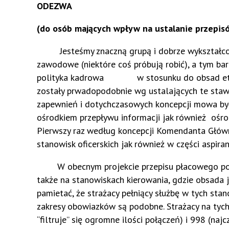
ODEZWA
(do osób mających wpływ na ustalanie przepis
Jesteśmy znaczną grupą i dobrze wykształco
zawodowe (niektóre coś próbują robić), a tym ba
polityka kadrowa w stosunku do obsad etatow
zostały prwadopodobnie wg ustalających te stawki
zapewnień i dotychczasowych koncepcji mowa był
ośrodkiem przepływu informacji jak również ośr
Pierwszy raz według koncepcji Komendanta Głów
stanowisk oficerskich jak również w części aspiran
W obecnym projekcie przepisu płacowego podnos
także na stanowiskach kierowania, gdzie obsada 
pamietać, że strażacy pełniący służbę w tych st
zakresy obowiazków są podobne. Strażacy na tyc
“filtruje” się ogromne ilości połączeń) i 998 (na