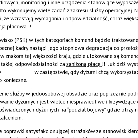
ch, monitoring i inne urządzenia stanowiące wyposaże
adto wykonujemy wiele zadań z zakresu służby operacyjnej. N
i, że wzrastają wymagania i odpowiedzialność, coraz więks
cja płacowa
!!!
sko (PSK) w tych kategoriach komend będzie traktowane
becnej kadry nastąpi jego stopniowa degradacja co przełoż
 w znakomitej większości kraju, gdzie ulokowane są komend
ć takiej odpowiedzialności za
zaniżoną płacę
!!! Już dziś wys
a służby w zastępstwie, gdy dyżurni chcą wykorzysta
o konieczne.
ienie służby w jedoosobowej obsadzie oraz poprzez nie pod
wanie dyżurnych jest wielce niesprawiedliwe i krzywdzące 
świadczonych dyżurnych na “podział bojowy” gdzie otrzym
tałceniem.
 poprawki satysfakcjonującej strażaków ze stanowisk kie