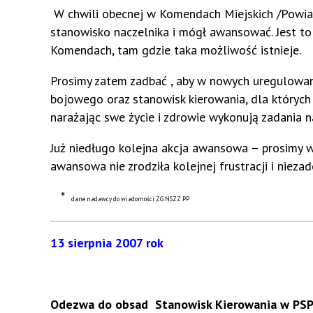
W chwili obecnej w Komendach Miejskich /Powiat
stanowisko naczelnika i mógł awansować. Jest to j
Komendach, tam gdzie taka możliwość istnieje.
Prosimy zatem zadbać , aby w nowych uregulowani
bojowego oraz stanowisk kierowania, dla których 
narażając swe życie i zdrowie wykonują zadania na
Już niedługo kolejna akcja awansowa – prosimy w
awansowa nie zrodziła kolejnej frustracji i nieza
*
dane nadawcy do wiadomości ZG NSZZ PP
13 sierpnia 2007 rok
Odezwa do obsad Stanowisk Kierowania w PS