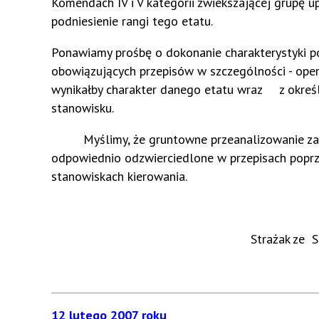
Komendach IV i V kategorii zwiekszającej grupę 
podniesienie rangi tego etatu.
Ponawiamy prośbę o dokonanie charakterysty
obowiązujących przepisów w szczególności - ope
wynikałby charakter danego etatu wraz z określen
stanowisku.
Myślimy, że gruntowne przeanalizowanie zakres
odpowiednio odzwierciedlone w przepisach poprz
stanowiskach kierowania.
Strażak ze Stanowiska 
12 lutego 2007 roku