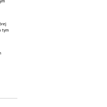
mym
órej
a tym
h