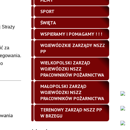
FILMY
SPORT
ŚWIĘTA
 Straży
WSPIERAMY I POMAGAMY ! ! !
WOJEWÓDZKIE ZARZĄDY NSZZ
ić za
PP
regowania.
WIELKOPOLSKI ZARZĄD
go
WOJEWÓDZKI NSZZ
PRACOWNIKÓW POŻARNICTWA
MAŁOPOLSKI ZARZĄD
WOJEWÓDZKI NSZZ
PRACOWNIKÓW POŻARNICTWA
TERENOWY ZARZĄD NSZZ PP
owania
W BRZEGU