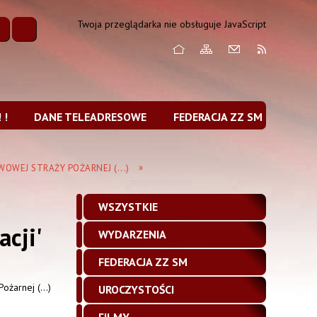
Twoja przeglądarka nie obsługuje JavaScript
 !
DANE TELEADRESOWE
FEDERACJA ZZ SM
WOWEJ STRAŻY POŻARNEJ (...)
WSZYSTKIE
cji'
WYDARZENIA
FEDERACJA ZZ SM
UROCZYSTOŚCI