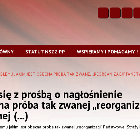
ŁÓWNY
STATUT NSZZ PP
WSPIERAMY I POMAGAMY ! !
PROBLEMU JAKIM JEST OBECNA PRÓBA TAK ZWANEJ „REORGANIZACJI' PAŃST
się z prośbą o nagłośnienie
a próba tak zwanej „reorganiza
j (...)