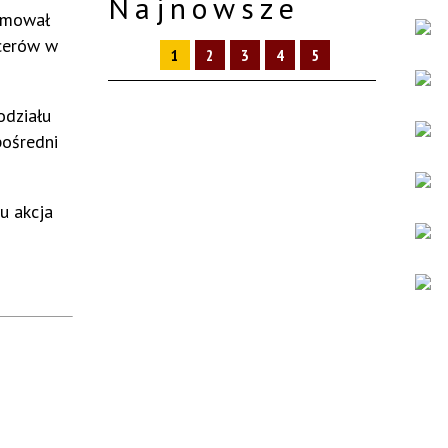
Najnowsze
ajmował
icerów w
1
2
3
4
5
odziału
pośredni
u akcja