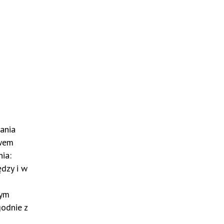
ania
twem
ia:
dzy i w
nym
odnie z