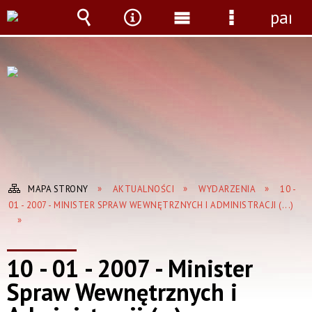
panel
Wyszukiwarka
Narzędzia
Menu
Menu
główne
szczegółow
MAPA STRONY
AKTUALNOŚCI
WYDARZENIA
10 -
01 - 2007 - MINISTER SPRAW WEWNĘTRZNYCH I ADMINISTRACJI (...)
10 - 01 - 2007 - Minister
Spraw Wewnętrznych i