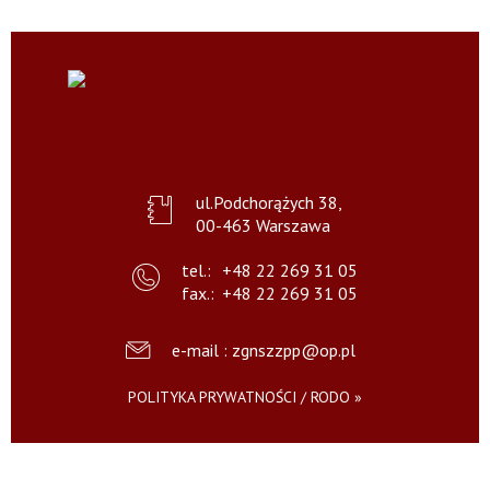
ul.Podchorążych 38,
00-463 Warszawa
tel.:
+48 22 269 31 05
fax.:
+48 22 269 31 05
e-mail : zgnszzpp@op.pl
POLITYKA PRYWATNOŚCI / RODO »