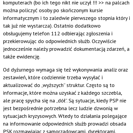
komputerach (bo ich tego nikt nie uczył !!! >> na palcach
można policzyć osoby po skończonym kursie
informatycznym i to zaledwie pierwszego stopnia który i
tak już nie wystarcza). Ostatnio dodatkowo
obsługujemy telefon 112 odbierając zgłoszenia i
przekierowując do odpowiednich służb. Oczywiście
jednocześnie należy prowadzić dokumentacją zdarzeń, a
także ewidencję.
Od dyżurnego wymaga się też wykonywania analiz oraz
zestawień, które codziennie trzeba wysyłać i
aktualizować do „wyższych” struktur. Często są to
informacje, które można uzyskać z każdego szczebla,
ale pracę spycha się na „dół”. Są sytuacje, kiedy PSP nie
jest bezpośrednie potrzebna lecz ludzie dzwonią w
sytuacjach kryzysowych. Wtedy to działania polegające
na informowanie odpowiednich służb prowadzi obsada
PSK rozmawiając z samorządowcami, dyrektorami,