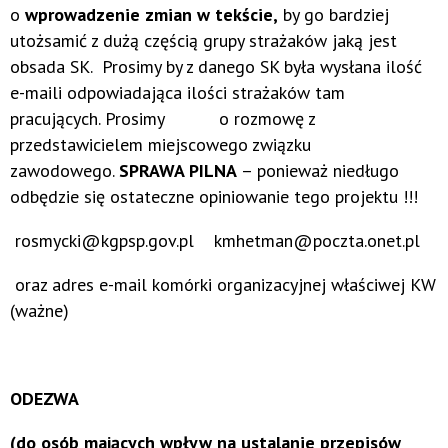
o
wprowadzenie zmian w tekście,
by go bardziej
utożsamić z dużą częścią grupy strażaków jaką jest
obsada SK. Prosimy by z danego SK była wysłana ilość
e-maili odpowiadająca ilości strażaków tam
pracujących. Prosimy o rozmowę z
przedstawicielem miejscowego związku
zawodowego.
SPRAWA PILNA
– ponieważ niedługo
odbędzie się ostateczne opiniowanie tego projektu !!!
rosmycki@kgpsp.gov.pl kmhetman@poczta.onet.pl zk
oraz adres e-mail komórki organizacyjnej właściwej KW
(ważne)
ODEZWA
(do osób mających wpływ na ustalanie przepisów