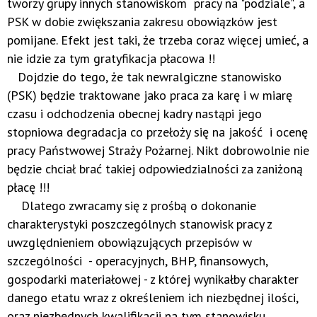
tworzy grupy innych stanowiskom pracy na "podziale", a
PSK w dobie zwiększania zakresu obowiązków jest
pomijane. Efekt jest taki, że trzeba coraz więcej umieć, a
nie idzie za tym gratyfikacja płacowa !!
Dojdzie do tego, że tak newralgiczne stanowisko
(PSK) będzie traktowane jako praca za karę i w miarę
czasu i odchodzenia obecnej kadry nastąpi jego
stopniowa degradacja co przełoży się na jakość i ocenę
pracy Państwowej Straży Pożarnej. Nikt dobrowolnie nie
będzie chciał brać takiej odpowiedzialności za zaniżoną
płacę !!!
Dlatego zwracamy się z prośbą o dokonanie
charakterystyki poszczególnych stanowisk pracy z
uwzględnieniem obowiązujących przepisów w
szczególności - operacyjnych, BHP, finansowych,
gospodarki materiałowej - z której wynikałby charakter
danego etatu wraz z określeniem ich niezbędnej ilości,
oraz niezbędnych kwalifikacji na tym stanowisku.