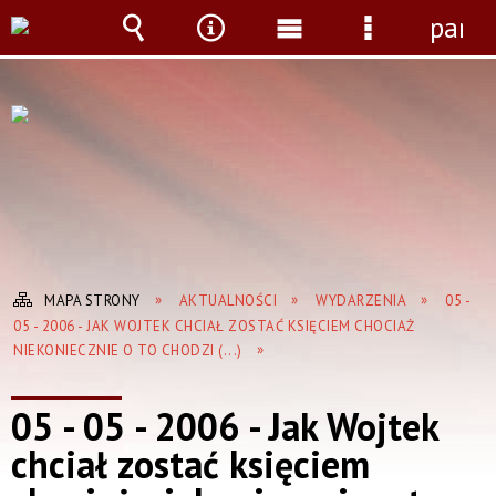
panel
Wyszukiwarka
Narzędzia
Menu
Menu
główne
szczegółow
MAPA STRONY
AKTUALNOŚCI
WYDARZENIA
05 -
05 - 2006 - JAK WOJTEK CHCIAŁ ZOSTAĆ KSIĘCIEM CHOCIAŻ
NIEKONIECZNIE O TO CHODZI (...)
05 - 05 - 2006 - Jak Wojtek
chciał zostać księciem