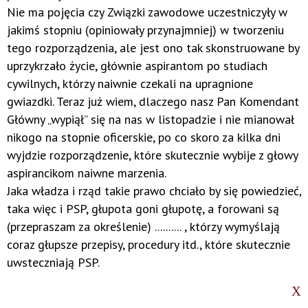
Nie ma pojęcia czy Związki zawodowe uczestniczyły w
jakimś stopniu (opiniowały przynajmniej) w tworzeniu
tego rozporządzenia, ale jest ono tak skonstruowane by
uprzykrzało życie, głównie aspirantom po studiach
cywilnych, którzy naiwnie czekali na upragnione
gwiazdki. Teraz już wiem, dlaczego nasz Pan Komendant
Główny „wypiął” się na nas w listopadzie i nie mianował
nikogo na stopnie oficerskie, po co skoro za kilka dni
wyjdzie rozporządzenie, które skutecznie wybije z głowy
aspirancikom naiwne marzenia.
Jaka władza i rząd takie prawo chciało by się powiedzieć,
taka więc i PSP, głupota goni głupotę, a forowani są
(przepraszam za określenie) .......... , którzy wymyślają
coraz głupsze przepisy, procedury itd., które skutecznie
uwsteczniają PSP.
Niech mi ktoś powie, jaki sens ma odbywanie trzy
semestralnego przeszkolenia w SGSP dla aspiranta z