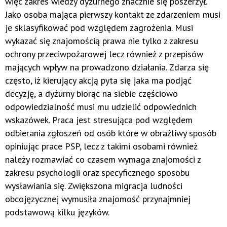
więc zakres wiedzy dyżurnego znacznie się poszerzył.
Jako osoba mająca pierwszy kontakt ze zdarzeniem musi
je sklasyfikować pod względem zagrożenia. Musi
wykazać się znajomością prawa nie tylko z zakresu
ochrony przeciwpożarowej lecz również z przepisów
mających wpływ na prowadzono działania. Zdarza się
często, iż kierujący akcją pyta się jaka ma podjąć
decyzję, a dyżurny biorąc na siebie częściowo
odpowiedzialność musi mu udzielić odpowiednich
wskazówek. Praca jest stresująca pod względem
odbierania zgłoszeń od osób które w obraźliwy sposób
opiniując prace PSP, lecz z takimi osobami również
należy rozmawiać co czasem wymaga znajomości z
zakresu psychologii oraz specyficznego sposobu
wysławiania się. Zwiększona migracja ludności
obcojęzycznej wymusiła znajomość przynajmniej
podstawową kilku języków.