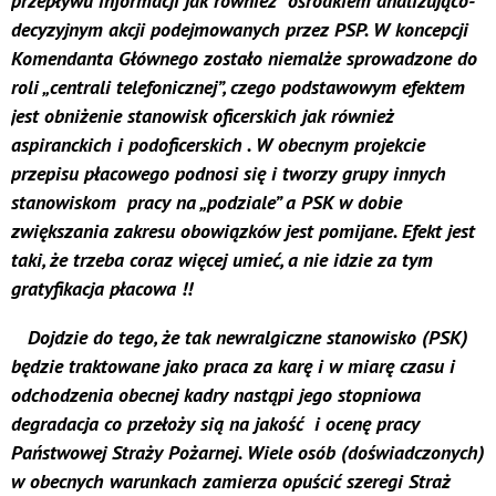
przepływu informacji jak również ośrodkiem analizująco-
decyzyjnym akcji podejmowanych przez PSP. W koncepcji
Komendanta Głównego zostało niemalże sprowadzone do
roli „centrali telefonicznej”, czego podstawowym efektem
jest obniżenie stanowisk oficerskich jak również
aspiranckich i podoficerskich . W obecnym projekcie
przepisu płacowego podnosi się i tworzy grupy innych
stanowiskom pracy na „podziale” a PSK w dobie
zwiększania zakresu obowiązków jest pomijane. Efekt jest
taki, że trzeba coraz więcej umieć, a nie idzie za tym
gratyfikacja płacowa !!
Dojdzie do tego, że tak newralgiczne stanowisko (PSK)
będzie traktowane jako praca za karę i w miarę czasu i
odchodzenia obecnej kadry nastąpi jego stopniowa
degradacja co przełoży sią na jakość i ocenę pracy
Państwowej Straży Pożarnej. Wiele osób (doświadczonych)
w obecnych warunkach zamierza opuścić szeregi Straż