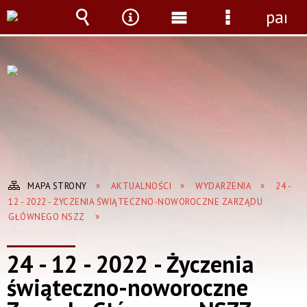
panel
Wyszukiwarka
Narzędzia
Menu
Menu
główne
szczegółow
MAPA STRONY
AKTUALNOŚCI
WYDARZENIA
24 -
12 - 2022 - ŻYCZENIA ŚWIĄTECZNO-NOWOROCZNE ZARZĄDU
GŁÓWNEGO NSZZ
24 - 12 - 2022 - Życzenia
świąteczno-noworoczne