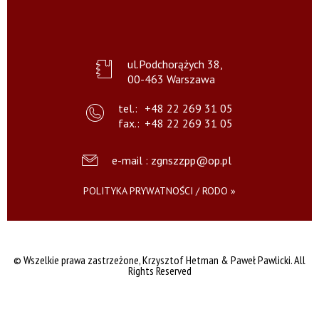
ul.Podchorążych 38,
00-463 Warszawa
tel.:
+48 22 269 31 05
fax.:
+48 22 269 31 05
e-mail : zgnszzpp@op.pl
POLITYKA PRYWATNOŚCI / RODO »
© Wszelkie prawa zastrzeżone,
Krzysztof Hetman & Paweł Pawlicki. All
Rights Reserved