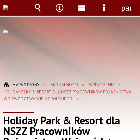
panel
Wyszukiwarka
Narzędzia
Menu
Menu
główne
szczegółow
MAPA STRONY
AKTUALNOŚCI
WYDARZENIA
HOLIDAY PARK & RESORT DLA NSZZ PRACOWNIKÓW POŻARNICTWA
WOJEWÓDZTWA WIELKOPOLSKIEGO
Holiday Park & Resort dla
NSZZ Pracowników