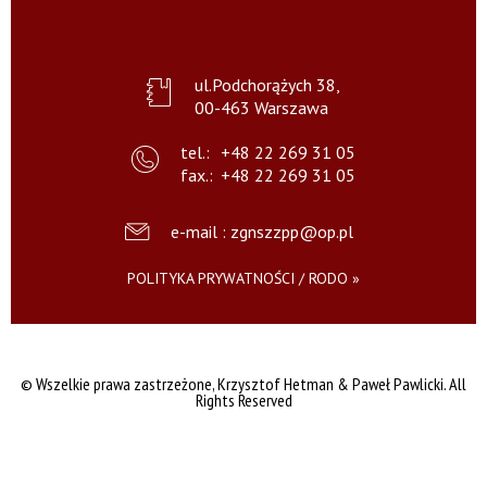
ul.Podchorążych 38,
00-463 Warszawa
tel.:
+48 22 269 31 05
fax.:
+48 22 269 31 05
e-mail : zgnszzpp@op.pl
POLITYKA PRYWATNOŚCI / RODO »
© Wszelkie prawa zastrzeżone,
Krzysztof Hetman & Paweł Pawlicki. All
Rights Reserved