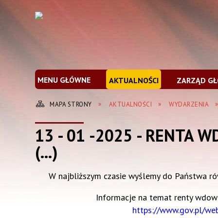
MENU GŁÓWNE
AKTUALNOŚCI
ZARZĄD G
MAPA STRONY
AKTUALNOŚCI
WYDARZENIA
13 - 01 -2025 - RENTA W
(...)
W najbliższym czasie wyślemy do Państwa rów
Informacje na temat renty wdowie
https://www.gov.pl/we