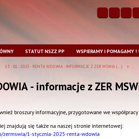
ŁÓWNY
STATUT NSZZ PP
WSPIERAMY I POMAGAMY ! !
13 - 01 -2025 - RENTA WDOWIA - INFORMACJE Z ZER MSWIA (...)
DOWIA - informacje z ZER MSW
nież broszury informacyjne, przygotowane we współpracy 
j znajdują się także na naszej stronie internetowej:
b/zermswia/1-stycznia-2025-renta-wdowia