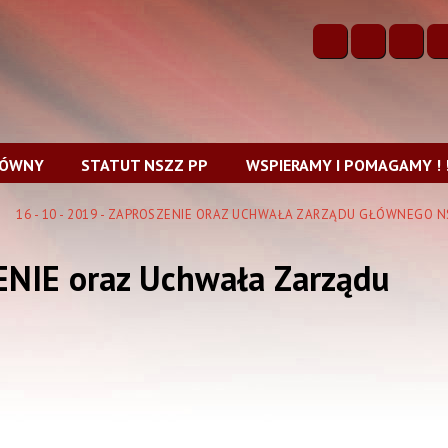
ŁÓWNY
STATUT NSZZ PP
WSPIERAMY I POMAGAMY ! !
16 - 10 - 2019 - ZAPROSZENIE ORAZ UCHWAŁA ZARZĄDU GŁÓWNEGO NSZ
ENIE oraz Uchwała Zarządu