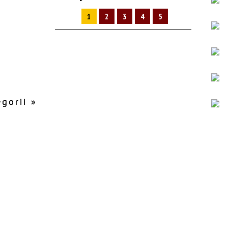
1
2
3
4
5
gorii