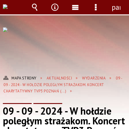
panel
Wyszukiwarka
Narzędzia
Menu
Menu
główne
szczegółow
MAPA STRONY
AKTUALNOŚCI
WYDARZENIA
09 -
09 - 2024 - W HOŁDZIE POLEGŁYM STRAŻAKOM. KONCERT
CHARYTATYWNY TVP3 POZNAŃ (...)
09 - 09 - 2024 - W hołdzie
poległym strażakom. Koncert