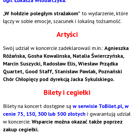
ogn. Łukasza Włodarczyka
.
„W hołdzie poległym strażakom”
to wydarzenie, które
łączy w sobie emocje, szacunek i lokalną tożsamość.
Artyści
Swój udział w koncercie zadeklarowali m.in.:
Agnieszka
Różańska, Gosha Kowalinska, Natalia Świerczyńska,
Marcin Suszycki, Radosław Elis, Wiesław Prządka
Quartet, Good Staff, Stanisław Pawlak, Poznański
Chór Chłopięcy pod dyrekcją Jacka Sykulskiego.
Bilety i cegiełki
Bilety na koncert dostępne są
w serwisie ToBilet.pl, w
cenie 75, 150, 300 lub 500 złotych
i gwarantują udział
w koncercie.
Wsparcie można okazać także poprzez
zakup cegiełki.