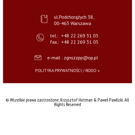
ul.Podchorążych 38,
00-463 Warszawa
tel.:
+48 22 269 31 05
fax.:
+48 22 269 31 05
e-mail : zgnszzpp@op.pl
POLITYKA PRYWATNOŚCI / RODO »
© Wszelkie prawa zastrzeżone,
Krzysztof Hetman & Paweł Pawlicki. All
Rights Reserved